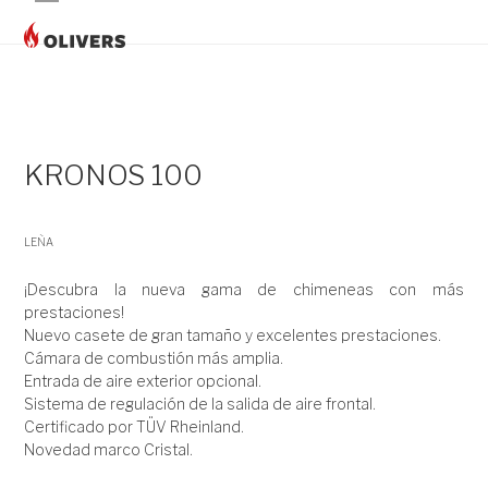
Skip
Open
Close
to
content
mobile
mobile
menu
menu
KRONOS 100
LEÑA
¡Descubra la nueva gama de chimeneas con más
prestaciones!
Nuevo casete de gran tamaño y excelentes prestaciones.
Cámara de combustión más amplia.
Entrada de aire exterior opcional.
Sistema de regulación de la salida de aire frontal.
Certificado por TÜV Rheinland.
Novedad marco Cristal.