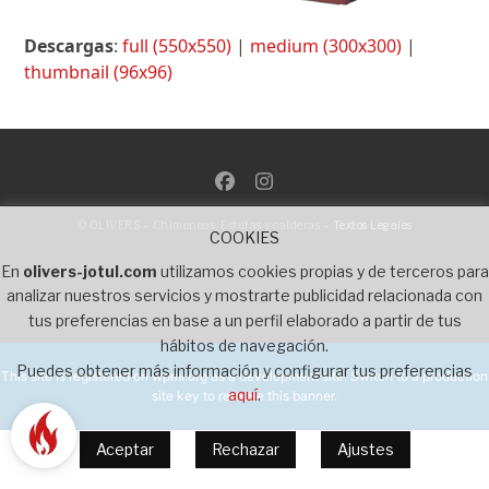
Descargas
:
full (550x550)
|
medium (300x300)
|
thumbnail (96x96)
Facebook
Instagram
© OLIVERS – Chimeneas, Estufas y calderas –
Textos Legales
COOKIES
En
olivers-jotul.com
utilizamos cookies propias y de terceros para
analizar nuestros servicios y mostrarte publicidad relacionada con
tus preferencias en base a un perfil elaborado a partir de tus
hábitos de navegación.
Puedes obtener más información y configurar tus preferencias
This site is registered on
wpml.org
as a development site. Switch to a production
aquí
.
site key to
remove this banner
.
Aceptar
Rechazar
Ajustes